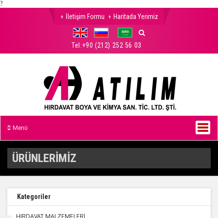
?
İletişim Formu
Haritada Yerimiz
Tel:
+90 (212) 252 56 03
Menü
ÜRÜNLERİMİZ
Kategoriler
HIRDAVAT MALZEMELERİ