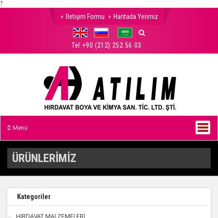
?
İletişim Formu
Haritada Yerimiz
Tel:
+90 (212) 252 56 03
Menü
ÜRÜNLERİMİZ
Kategoriler
HIRDAVAT MALZEMELERİ