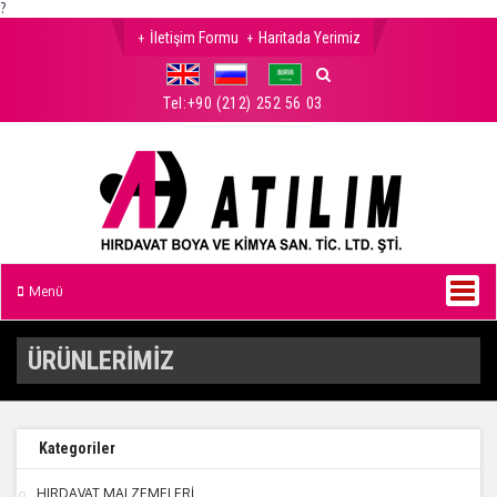
?
İletişim Formu
Haritada Yerimiz
Tel:
+90 (212) 252 56 03
Menü
ÜRÜNLERİMİZ
Kategoriler
HIRDAVAT MALZEMELERİ