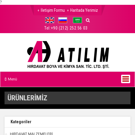
?
İletişim Formu
Haritada Yerimiz
Tel:
+90 (212) 252 56 03
Menü
ÜRÜNLERİMİZ
Kategoriler
HIRDAVAT MALZEMELERİ