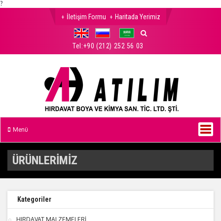
?
İletişim Formu
Haritada Yerimiz
Tel:
+90 (212) 252 56 03
Menü
ÜRÜNLERİMİZ
Kategoriler
HIRDAVAT MALZEMELERİ