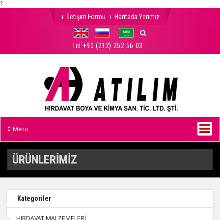
?
İletişim Formu
Haritada Yerimiz
Tel:
+90 (212) 252 56 03
Menü
ÜRÜNLERİMİZ
Kategoriler
HIRDAVAT MALZEMELERİ