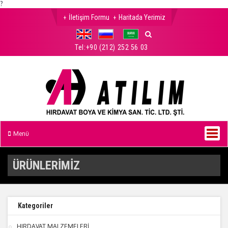
?
İletişim Formu
Haritada Yerimiz
Tel:
+90 (212) 252 56 03
Menü
ÜRÜNLERİMİZ
Kategoriler
HIRDAVAT MALZEMELERİ