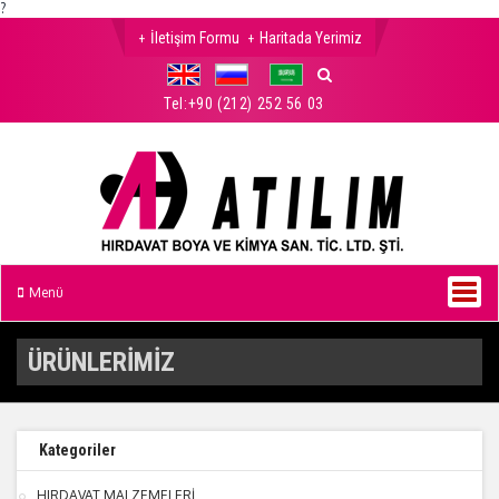
?
İletişim Formu
Haritada Yerimiz
Tel:
+90 (212) 252 56 03
Menü
ÜRÜNLERİMİZ
Kategoriler
HIRDAVAT MALZEMELERİ